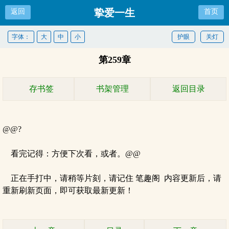
挚爱一生
返回
首页
字体：
大
中
小
护眼
关灯
第259章
存书签
书架管理
返回目录
@@?
看完记得：方便下次看，或者。@@
正在手打中，请稍等片刻，请记住 笔趣阁 内容更新后，请
重新刷新页面，即可获取最新更新！