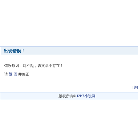
出现错误！
错误原因：对不起，该文章不存在！
请
返 回
并修正
[
关
版权所有©
t2b7小说网