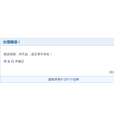
出现错误！
错误原因：对不起，该文章不存在！
请
返 回
并修正
[
关
版权所有©
t2b7小说网