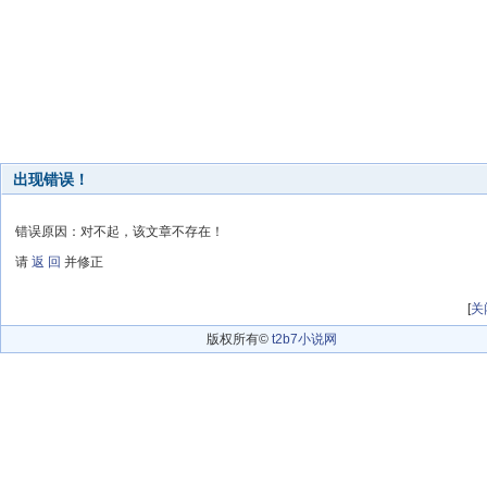
出现错误！
错误原因：对不起，该文章不存在！
请
返 回
并修正
[
关
版权所有©
t2b7小说网