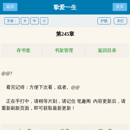
挚爱一生
返回
首页
字体：
大
中
小
护眼
关灯
第245章
存书签
书架管理
返回目录
@@?
看完记得：方便下次看，或者。@@
正在手打中，请稍等片刻，请记住 笔趣阁 内容更新后，请
重新刷新页面，即可获取最新更新！