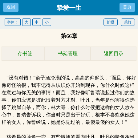
挚爱一生
返回
首页
字体：
大
中
小
护眼
关灯
第66章
存书签
书架管理
返回目录
“没有对错！”俞子涵冷漠的说，高高的仰起头，“而且，你好
像奇怪的很，我不记得从认识你开始到现在，你什么时候这样
在意过与你无关的事情！而且，我好像听鲁瑞说起过你们的故
事，你们应该是彼此恨着对方才对。叶凡，当年是他害得你选
择了跳崖自杀，而你，林大哥，你什么时候把这样的女人放在
心中，鲁瑞告诉我，你当时只是出于好玩，根本不喜欢像她这
样的女人，你曾经说，她是你见过的，最傻最傻的女人！”
林希晨的脸色一变，有些尴尬的看向叶凡，叶凡的脸色相当