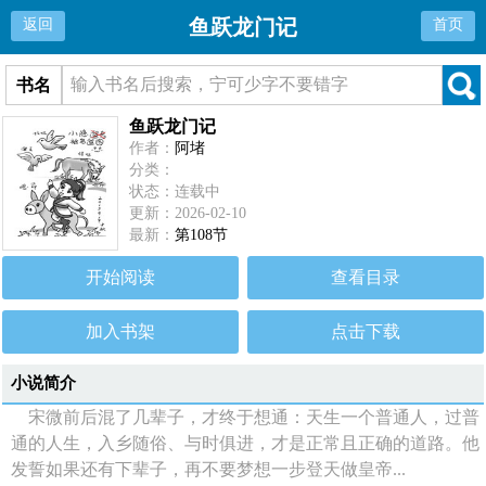
鱼跃龙门记
返回
首页
书名
鱼跃龙门记
作者：
阿堵
分类：
状态：连载中
更新：2026-02-10
最新：
第108节
开始阅读
查看目录
加入书架
点击下载
小说简介
宋微前后混了几辈子，才终于想通：天生一个普通人，过普
通的人生，入乡随俗、与时俱进，才是正常且正确的道路。他
发誓如果还有下辈子，再不要梦想一步登天做皇帝...