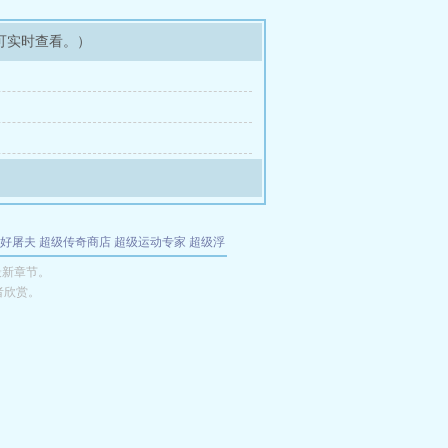
可实时查看。）
好屠夫
超级传奇商店
超级运动专家
超级浮
的特工
我夺舍了魔皇
都市极品医仙
九天
酋
最新章节。
者欣赏。