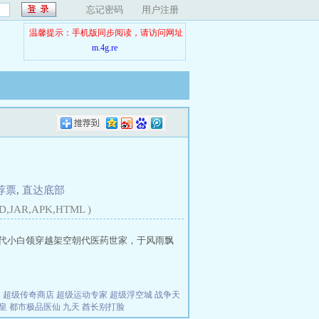
忘记密码
用户注册
温馨提示：手机版同步阅读，请访问网址
m.4g.re
荐票
,
直达底部
D,JAR,APK,HTML )
就是现代小白领穿越架空朝代医药世家，于风雨飘
夫
超级传奇商店
超级运动专家
超级浮空城
战争天
皇
都市极品医仙
九天
酋长别打脸