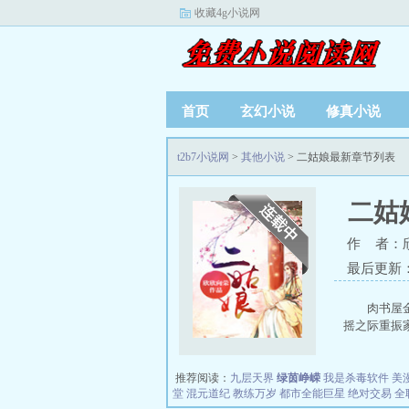
收藏4g小说网
首页
玄幻小说
修真小说
t2b7小说网
>
其他小说
> 二姑娘最新章节列表
二姑
作 者：
最后更新：20
肉书屋金
摇之际重振家
推荐阅读：
九层天界
绿茵峥嵘
我是杀毒软件
美
堂
混元道纪
教练万岁
都市全能巨星
绝对交易
全