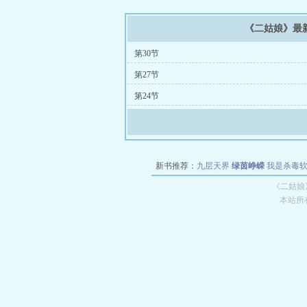
《二姑娘》最
第30节
第27节
第24节
新书推荐：
九层天界
绿茵峥嵘
我是杀毒
空城
战争天堂
混元道纪
教练万岁
都市全
《二姑娘
本站所