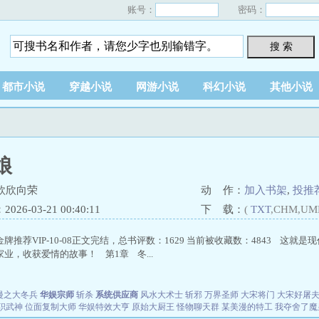
账号：
密码：
搜 索
都市小说
穿越小说
网游小说
科幻小说
其他小说
娘
欣欣向荣
动 作：
加入书架
,
投推
26-03-21 00:40:11
下 载：
(
TXT
,CHM,UM
牌推荐VIP-10-08正文完结，总书评数：1629 当前被收藏数：4843 这
业，收获爱情的故事！ 第1章 冬...
漫之大冬兵
华娱宗师
斩杀
系统供应商
风水大术士
斩邪
万界圣师
大宋将门
大宋好屠
职武神
位面复制大师
华娱特效大亨
原始大厨王
怪物聊天群
某美漫的特工
我夺舍了魔