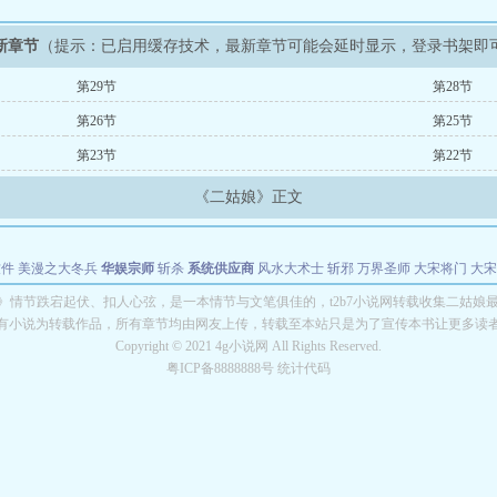
新章节
（提示：已启用缓存技术，最新章节可能会延时显示，登录书架即
第29节
第28节
第26节
第25节
第23节
第22节
《二姑娘》正文
软件
美漫之大冬兵
华娱宗师
斩杀
系统供应商
风水大术士
斩邪
万界圣师
大宋将门
大宋
能巨星
绝对交易
全职武神
位面复制大师
华娱特效大亨
原始大厨王
怪物聊天群
某美漫
》情节跌宕起伏、扣人心弦，是一本情节与文笔俱佳的，t2b7小说网转载收集二姑娘
有小说为转载作品，所有章节均由网友上传，转载至本站只是为了宣传本书让更多读
长别打脸
Copyright © 2021 4g小说网 All Rights Reserved.
粤ICP备8888888号 统计代码